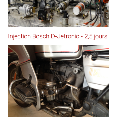
Injection
Bosch
D-Jetronic
-
2,5
jours
EN SAVOIR PLUS