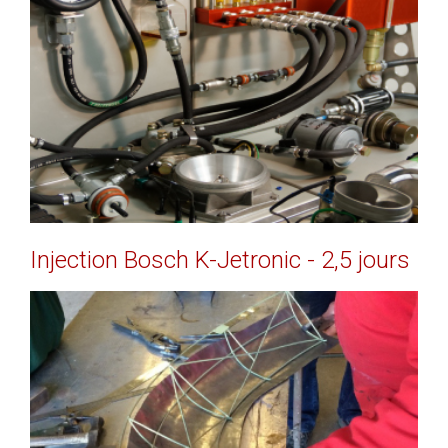
EN SAVOIR PLUS
Injection
Bosch
K-Jetronic
-
2,5
jours
EN SAVOIR PLUS