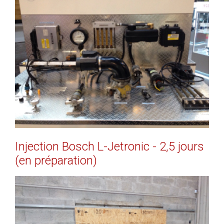
EN SAVOIR PLUS
Injection
Bosch
L-Jetronic
-
2,5
jours
(en
préparation)