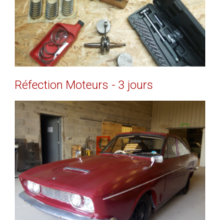
Réfection
Moteurs
-
3
jours
EN SAVOIR PLUS