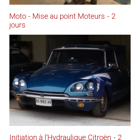
Moto
-
Mise
au
point
Moteurs
-
2
jours
EN SAVOIR PLUS
Initiation
à
l’Hydraulique
Citroën
-
2