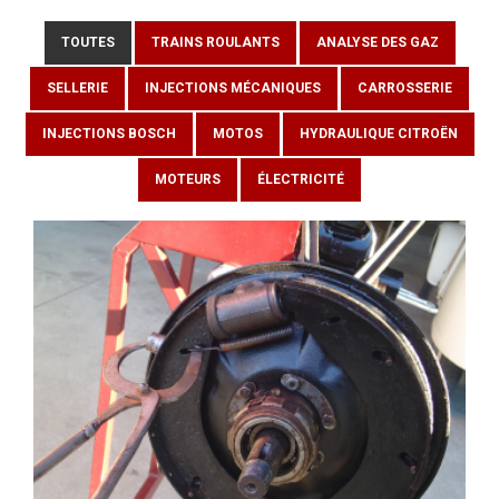
TOUTES
TRAINS ROULANTS
ANALYSE DES GAZ
SELLERIE
INJECTIONS MÉCANIQUES
CARROSSERIE
INJECTIONS BOSCH
MOTOS
HYDRAULIQUE CITROËN
MOTEURS
ÉLECTRICITÉ
EN SAVOIR PLUS