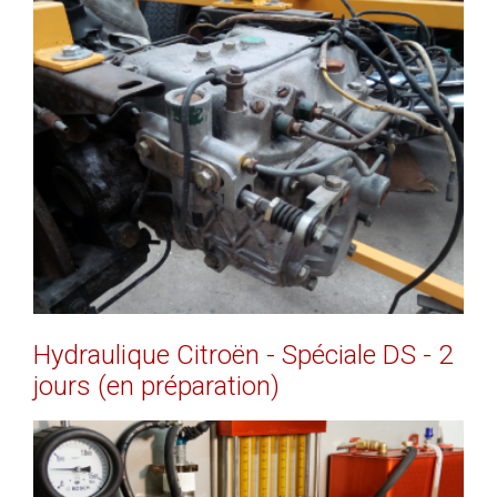
EN SAVOIR PLUS
Hydraulique
Citroën
-
Spéciale
DS
-
2
jours
(en
préparation)