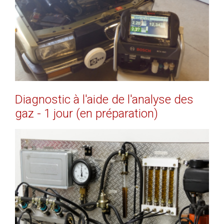
EN SAVOIR PLUS
Diagnostic
à
l'aide
de
l'analyse
des
gaz
-
1
jour
(en
préparation)
EN SAVOIR PLUS