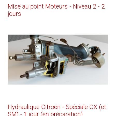
Mise
au
point
Moteurs
-
Niveau
2
-
2
jours
EN SAVOIR PLUS
Hydraulique
Citroën
-
Spéciale
CX
(et
SM)
-
1
jour
(en
préparation)