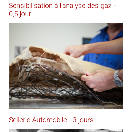
Sensibilisation
à
l'analyse
des
gaz
-
0,5
jour
EN SAVOIR PLUS
Sellerie
Automobile
-
3
jours