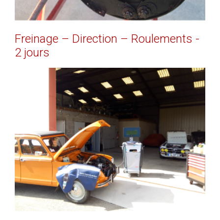
Freinage
–
Direction
–
Roulements
-
2
jours
EN SAVOIR PLUS