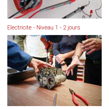
Electricite
-
Niveau
1
-
2
jours
EN SAVOIR PLUS