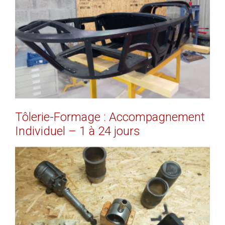
EN SAVOIR PLUS
Tôlerie-Formage
:
Accompagnement
Individuel
–
1
à
24
jours
EN SAVOIR PLUS